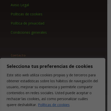
Aviso Legal
Políticas de cookies
Política de privacidad
Condiciones generales
Contacto
+34 620 866 374
Selecciona tus preferencias de cookies
info@bocadosfit.es
Este sitio web utiliza cookies propias y de terceros para
obtener estadísticas sobre los hábitos de navegación del
Síguenos en:
usuario, mejorar su experiencia y permitirle compartir
contenidos en redes sociales. Usted puede aceptar o
rechazar las cookies, así como personalizar cuáles
quiere deshabilitar.
Políticas de cookies