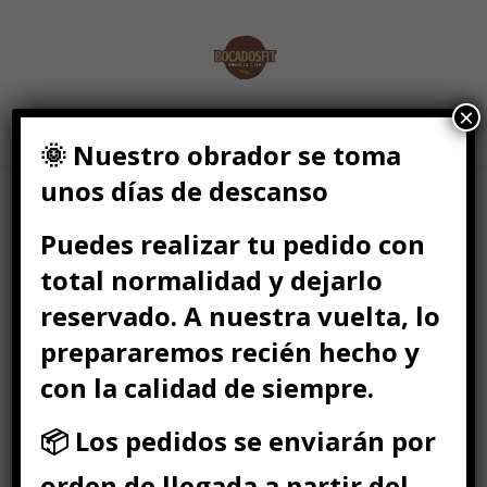
×
Seleccionar página
🌞 Nuestro obrador se toma
unos días de descanso
Puedes realizar tu pedido con
POLÍTICA DE PRIVACIDAD
total normalidad y dejarlo
Protección de datos de carácter
reservado. A nuestra vuelta, lo
personal según el RGPD
prepararemos recién hecho y
CENTRO OBEFIS, SL (en adelante obefis), en
con la calidad de siempre.
aplicación de la normativa vigente en materia
de
protección de datos
de carácter personal, informa
📦 Los pedidos se enviarán por
que los datos personales que se recogen a través de
los formularios del Sitio web: https://bocadosfit.es,
orden de llegada a partir del