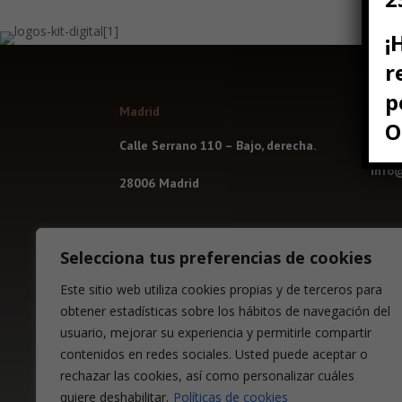
¡
r
p
Madrid
Cont
O
Calle Serrano 110 – Bajo, derecha.
+34 
info
28006 Madrid
Selecciona tus preferencias de cookies
Aviso Legal
Este sitio web utiliza cookies propias y de terceros para
Políticas de cookies
obtener estadísticas sobre los hábitos de navegación del
usuario, mejorar su experiencia y permitirle compartir
Política de privacidad
contenidos en redes sociales. Usted puede aceptar o
Condiciones generales
rechazar las cookies, así como personalizar cuáles
quiere deshabilitar.
Políticas de cookies