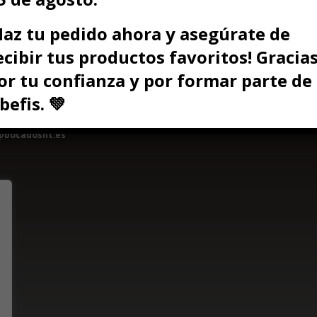
Haz tu pedido ahora y asegúrate de
ecibir tus productos favoritos! Gracia
or tu confianza y por formar parte de
acto
Síguenos en:
befis. 💚
620 866 374
@bocadosfit.es