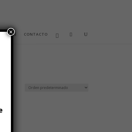
×
OSFIT
CONTACTO
n
e