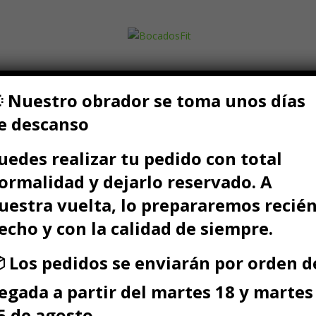
OTEICA
PACKS FIT
SOY NEGOCIO
SALUD Y BOCAD
 Nuestro obrador se toma unos días
e descanso
uedes realizar tu pedido con total
r añadido”
ormalidad y dejarlo reservado. A
uestra vuelta, lo prepararemos recié
echo y con la calidad de siempre.
 Los pedidos se enviarán por orden d
legada a partir del martes 18 y martes
5 de agosto.