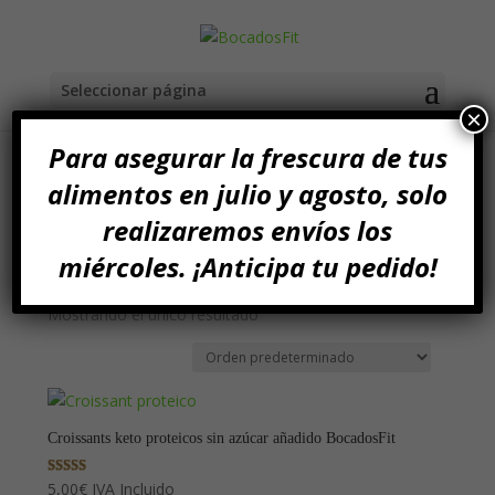
Seleccionar página
×
Para asegurar la frescura de tus
alimentos en julio y agosto, solo
Inicio
/ Productos etiquetados “Croissants
realizaremos envíos los
Nutraceuticos”
miércoles. ¡Anticipa tu pedido!
Croissants Nutraceuticos
Mostrando el único resultado
Croissants keto proteicos sin azúcar añadido BocadosFit
Valorado con
5,00
€
IVA Incluido