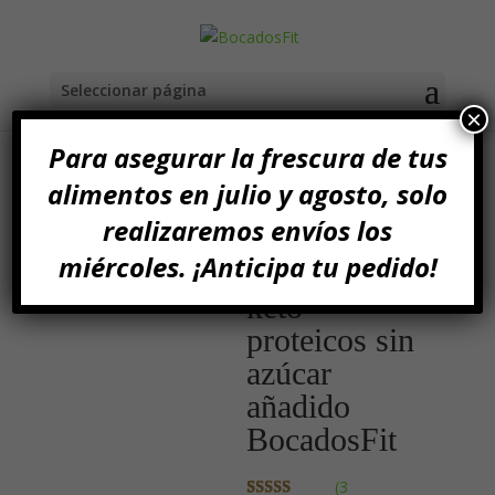
Seleccionar página
×
Para asegurar la frescura de tus
alimentos en julio y agosto, solo
Inicio
/
Bollería Proteica
/ Croissants keto proteicos
realizaremos envíos los
sin azúcar añadido BocadosFit
miércoles. ¡Anticipa tu pedido!
Croissants
keto
proteicos sin
azúcar
añadido
BocadosFit
(
3