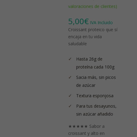
Valorado con
3
valoraciones de clientes)
5.00
de 5 en
base a
valoraciones
5,00
€
de clientes
IVA Incluido
Croissant proteico que sí
encaja en tu vida
saludable
Hasta 26g de
proteína cada 100g
Sacia más, sin picos
de azúcar
Textura esponjosa
Para tus desayunos,
sin azúcar añadido
★★★★★ Sabor a
croissant y alto en