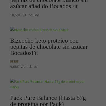
azúcar añadido BocadosFit
10,50
€
IVA Incluido
Bizcocho keto proteico con
pepitas de chocolate sin azúcar
BocadosFit
Valorado con
9,68
€
IVA Incluido
5.00
de 5
Pack Pure Balance (Hasta 57g
de proteína por Pack)