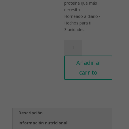
proteína qué más
necesito
Horneado a diario ·
Hechos para ti
3 unidades.
Croissants
keto
proteicos
Añadir al
sin
azúcar
carrito
añadido
BocadosFit
cantidad
Descripción
Información nutricional