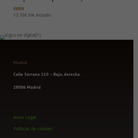
Valorado con
13,70
€
IVA Incluido
5.00
de 5
Madrid
Calle Serrano 110 – Bajo, derecha.
28006 Madrid
Aviso Legal
Políticas de cookies