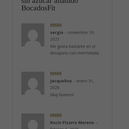
sin azúcar añadido
BocadosFit
Valorado con
sergio
–
noviembre 19,
5
de 5
2025
Me gusta bastante en el
desayuno con mermelada.
Valorado con
Jacquelina
–
enero 31,
5
de 5
2026
Muy buenos!
Valorado con
Rocío Pizarro Moreno
–
5
de 5