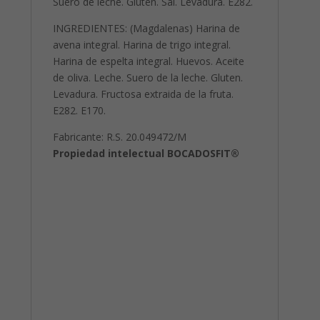
Suero de leche. Gluten. Sal. Levadura. E282.
INGREDIENTES: (Magdalenas) Harina de
avena integral. Harina de trigo integral.
Harina de espelta integral. Huevos. Aceite
de oliva. Leche. Suero de la leche. Gluten.
Levadura. Fructosa extraida de la fruta.
E282. E170.
Fabricante: R.S. 20.049472/M
Propiedad intelectual BOCADOSFIT®