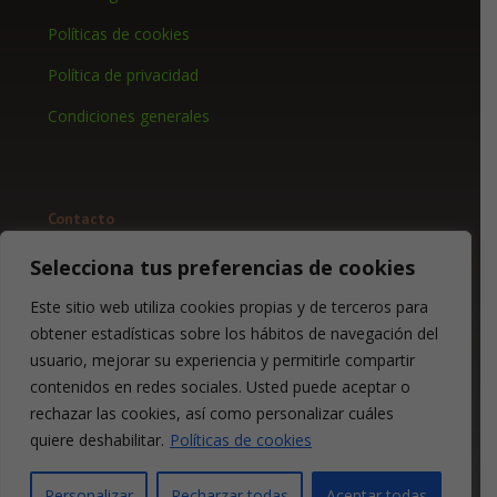
Políticas de cookies
Política de privacidad
Condiciones generales
Contacto
+34 620 866 374
Selecciona tus preferencias de cookies
info@bocadosfit.es
Este sitio web utiliza cookies propias y de terceros para
obtener estadísticas sobre los hábitos de navegación del
Síguenos en:
usuario, mejorar su experiencia y permitirle compartir
contenidos en redes sociales. Usted puede aceptar o
rechazar las cookies, así como personalizar cuáles
quiere deshabilitar.
Políticas de cookies
Personalizar
Recharzar todas
Aceptar todas