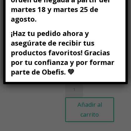
Saciante y fácil de
martes 18 y martes 25 de
llevar
agosto.
Se puede congelar
¡Haz tu pedido ahora y
Sin azúcar añadido
asegúrate de recibir tus
★★★★★ Lo más
productos favoritos! Gracias
cómodo para tus
escapadas de Verano
por tu confianza y por formar
Horneado a diario ·
parte de Obefis. 💚
Hechos para ti
Pack
Verano
Fit
Añadir al
cantidad
carrito