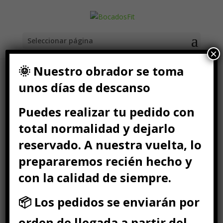
Seleccionar página
×
🌞 Nuestro obrador se toma
unos días de descanso
Inicio
/
Packs Fit
/ Pack Verano Fit
Puedes realizar tu pedido con
Pack Verano
Fit
total normalidad y dejarlo
reservado. A nuestra vuelta, lo
28,00
€
IVA Incluido
prepararemos recién hecho y
Pack Verano Fit
El combo perfecto e ideal
con la calidad de siempre.
para tu verano
📦 Los pedidos se enviarán por
Para desayunos y
cenas
orden de llegada a partir del